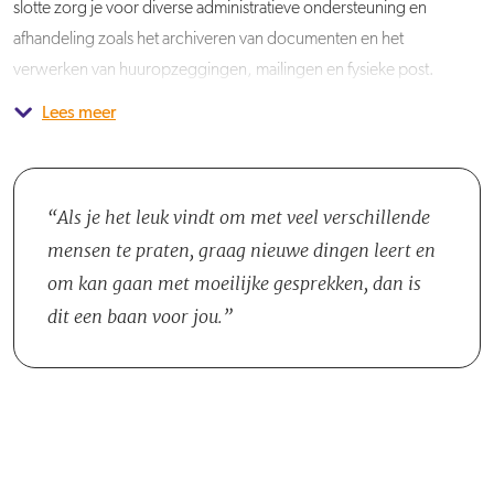
slotte zorg je voor diverse administratieve ondersteuning en
afhandeling zoals het archiveren van documenten en het
verwerken van huuropzeggingen, mailingen en fysieke post.
Lees meer
Je komt te werken in het Team Frontoffice. Samen met de teams
Reparatie- en mutatieonderhoud, Verhuur en Sociaal Beheer
behoort de Frontoffice bij afdeling Wonen. Elke medewerker in het
Frontoffice team heeft een eigen expertisegebied waarbinnen hij of
Als je het leuk vindt om met veel verschillende
zij de expert is en zijn of haar collega's up-to-date houdt van de
mensen te praten, graag nieuwe dingen leert en
laatste informatie.
om kan gaan met moeilijke gesprekken, dan is
dit een baan voor jou.