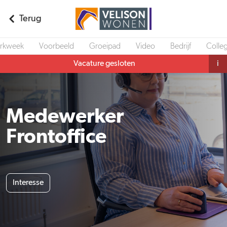
Terug
rkweek
Voorbeeld
Groeipad
Video
Bedrijf
Colleg
Vacature gesloten
i
Medewerker
Frontoffice
Interesse